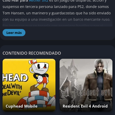
Cold Fear para
Aether SX2
es un juego de disparos, acción y
suspenso en tercera persona lanzado para PS2, donde somos
Tom Hansen, un marinero y guardacostas que ha sido enviado
con su equipo a una investigación en un barco mercante ruso.
Sin imaginar que se toparía con enemigos hostiles y por si
fuera poco, también con criaturas que se encuentran en el
Leer más
barco y que han estado atacando a los tripulantes del barco
mercante antes de su llegada.
CONTENIDO RECOMENDADO
Cuphead Mobile
Resident Evil 4 Android
Jugabilidad