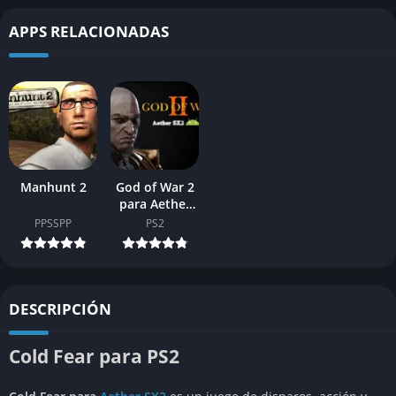
APPS RELACIONADAS
Manhunt 2
God of War 2
para Aether
Sx2
PPSSPP
PS2
DESCRIPCIÓN
Cold Fear para PS2