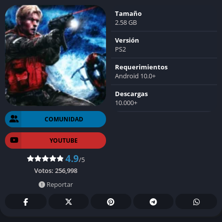
Tamaño
2.58 GB
Versión
PS2
Requerimientos
Android 10.0+
Descargas
10.000+
COMUNIDAD
YOUTUBE
4.9
/5
Votos:
256,998
Reportar