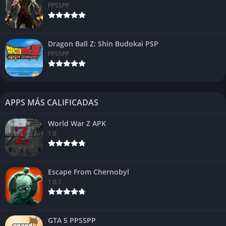
PPSSPP
Lama en la versión original.
Plataforma
Android
Dragon Ball Z: Shin Budokai PSP
PPSSPP
Género
Simulación
Tamaño
1.3 GB
Tipo
APK
APPS MÁS CALIFICADAS
Gráficos
1080p
World War Z APK
1.0
Escape From Chernobyl
1.0.1
GTA 5 PPSSPP