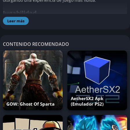
otorgando una experiencia de juego más fluida.
Jugabilidad
Leer más
FIFA 16 ha logrado solucionar la sensación de caos del juego
anterior y ha recuperado la importancia de la defensa táctica,
permitiendo a los jugadores realizar jugadas más estratégicas.
CONTENIDO RECOMENDADO
El ritmo del juego es más lento, lo que ha dado lugar a la
relevancia de los regates y ha añadido nuevas animaciones y
movimientos a los jugadores. También se ha mejorado la
inteligencia artificial, que cubre los espacios vacíos y cierra filas
defensivas. Los porteros también han sido mejorados, aunque
aún pueden cometer errores en algunos casos.
AetherSX2 Apk
GOW: Ghost Of Sparta
(Emulador PS2)