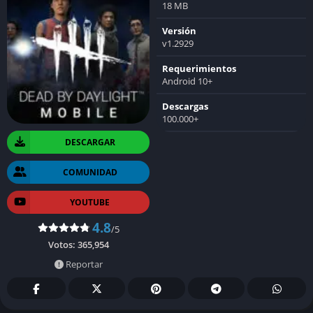
18 MB
Versión
v1.2929
Requerimientos
Android 10+
Descargas
100.000+
DESCARGAR
COMUNIDAD
YOUTUBE
4.8
/5
Votos:
365,954
Reportar