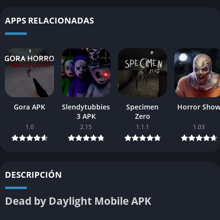
APPS RELACIONADAS
Gora APK
Slendytubbies
Specimen
Horror Sho
3 APK
Zero
1.0
2.15
1.1.1
1.03
DESCRIPCIÓN
Dead by Daylight Mobile APK