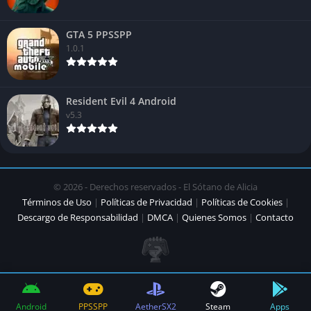
«The Cannibal»
«The Demogorgon»
GTA 5 PPSSPP
1.0.1
«The Doctor»
«The Specter»
«The Spirit»
Resident Evil 4 Android
«The Clown»
v5.3
«The villager»
«The Trapper»
«The Witch»
© 2026 - Derechos reservados - El Sótano de Alicia
«The Huntress»
Términos de Uso
|
Políticas de Privacidad
|
Políticas de Cookies
|
«The sow»
Descargo de Responsabilidad
|
DMCA
|
Quienes Somos
|
Contacto
«The Nurse
«The Form»
«The Legion»
«Ghost face»
Android
PPSSPP
AetherSX2
Steam
Apps