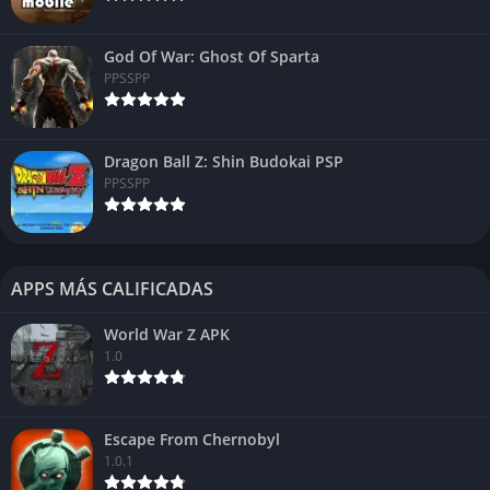
God Of War: Ghost Of Sparta
PPSSPP
S.O
Android
Dragon Ball Z: Shin Budokai PSP
PPSSPP
Categoría
Terror
Peso
61 MB
Tipo
Online
APPS MÁS CALIFICADAS
World War Z APK
Personajes en Dead by Daylight Mobile
1.0
Poco antes de su fecha de lanzamiento se dieron a conocer sus
personajes lo
Escape From Chernobyl
cuales se dividen en cazadores y sobrevivientes.
1.0.1