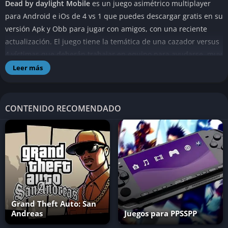
Dead by daylight Mobile
es un juego asimétrico multiplayer
para Android e iOs de 4 vs 1 que puedes descargar gratis en su
versión Apk y Obb para jugar con amigos, con una reciente
actualización. El juego tiene la temática de una cazador versus
4 víctimas que deberán trabajar en equipo para ayudarse, muy
parecido al de la versión para PC.
Leer más
CONTENIDO RECOMENDADO
Requisitos para Dead by Daylight Mobile
Grand Theft Auto: San
Andreas
Juegos para PPSSPP
Los requisitos del juego, para poder correr en dispositivos